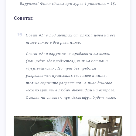
Варунгах! Фото сделал при курсе 4 ринггита = 1$.
Советы:
Совет #1: в 150 метрах от пляжа цены на все
тоже самое в два раза ниже.
Совет #2: в варунгах не продается алкоголь
(или редко где продается), так как страна
мусульманская. Но тут без проблем
разрешается приносить свое пиво и пить,
только спросите разрешения. А пиво дешевое
можно купить в любом дьютифри на острове.
Ссылка на статью про дьютифри будет ниже.