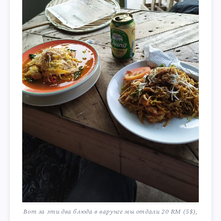
Вот за эти два блюда в варунге мы отдали 20 RM (5$),