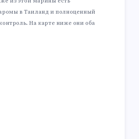
аже из этой марины есть
аромы в Таиланд и полноценный
онтроль. На карте ниже они оба