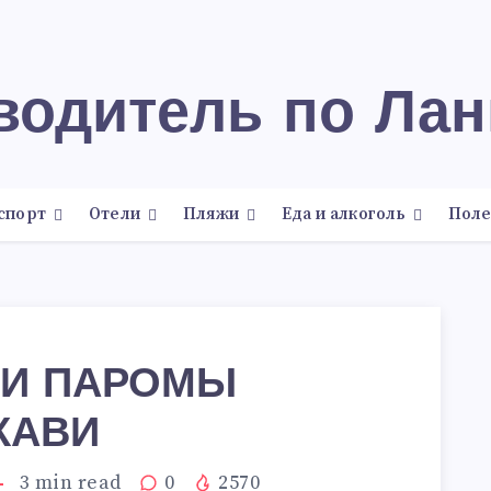
еводитель по Лан
спорт
Отели
Пляжи
Еда и алкоголь
Поле
 И ПАРОМЫ
КАВИ
3
min read
0
2570