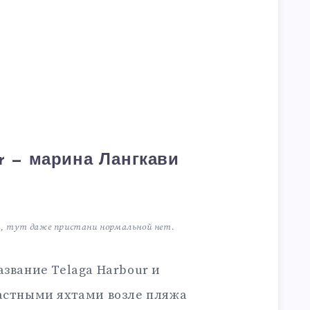
r — марина Лангкави
т, тут даже пристани нормальной нет.
азвание Telaga Harbour и
частными яхтами возле пляжа