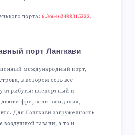
енького порта:
6.366462488315322,
лавный порт Лангкави
лноценный международный порт,
трова, в котором есть все
су атрибуты: паспортный и
 дьюти фри, залы ожидания,
вто. Для Лангкави загруженность
е воздушной гавани, а то и